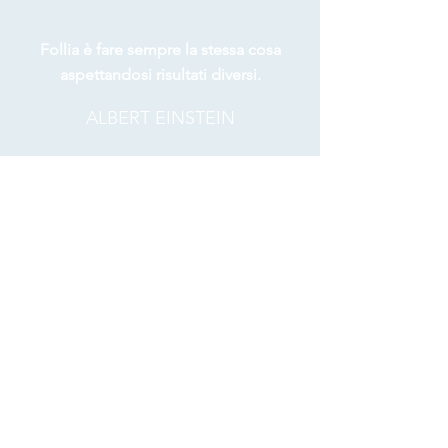
Follia è fare sempre la stessa cosa
aspettandosi risultati diversi.
ALBERT EINSTEIN
Se puoi sognarlo puoi farlo.
WALT DISNEY
Impossible is temporary.
MOHAMED ALI