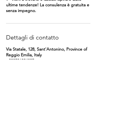
ultime tendenze! La consulenza è gratuita e
senza impegno.
Dettagli di contatto
Via Statale, 128, Sant'Antonino, Province of
Reggio Emilia, Italy
+390536824805
info@gtiles.it
Gtiles srl
- Strada Statale 467 n.128 – 42013
Sant'Antonino – Casalgrande (RE)
Tel.
+39 0536 824805
–
info@gtiles.it
P.iva
02034520359
N REA RE245486
C.S: 10.000 I.V