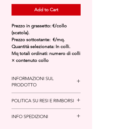
Add to Cart
Prezzo in grassetto: €/collo
(scatola).
Prezzo sottostante: €/mq.
Quantità selezionata: In colli.
Mq totali ordinati: numero di colli
× contenuto collo
INFORMAZIONI SUL
PRODOTTO
Caratteristiche tecniche
POLITICA SU RESI E RIMBORSI
Il gres porcellanato si è affermato
come uno dei materiali di finitura più
Politica Resi e Rimborsi
apprezzati e diffusi a livello globale,
INFO SPEDIZIONI
La presente politica è redatta in
grazie alle sue eccezionali
conformità con il
Codice del
caratteristiche tecniche ed estetiche.
Politica di Spedizione