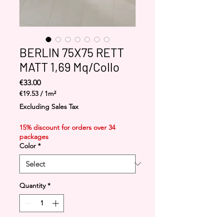
BERLIN 75X75 RETT
MATT 1,69 Mq/Collo
Price
€33.00
€19.53
/
1m²
€19.53
Excluding Sales Tax
per
1
15% discount for orders over 34
Square
packages
meter
Color
*
Quantity
*