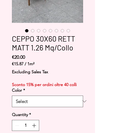
CEPPO 30X60 RETT
MATT 1.26 Mq/Collo
Price
€20.00
€15.87
/
1m²
€15.87
Excluding Sales Tax
per
1
Sconto 15% per ordini oltre 40 colli
Square
Color
*
meter
Quantity
*