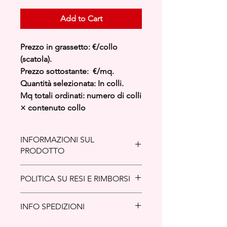
Add to Cart
Prezzo in grassetto: €/collo
(scatola).
Prezzo sottostante: €/mq.
Quantità selezionata: In colli.
Mq totali ordinati: numero di colli
× contenuto collo
INFORMAZIONI SUL
PRODOTTO
Il gres porcellanato si è affermato
POLITICA SU RESI E RIMBORSI
come uno dei materiali di finitura più
apprezzati e diffusi a livello globale,
Politica Resi e Rimborsi
grazie alle sue eccezionali
INFO SPEDIZIONI
La presente politica è redatta in
caratteristiche tecniche ed estetiche.
conformità con il
Codice del
La sua realizzazione è il frutto di un
Politica di Spedizione